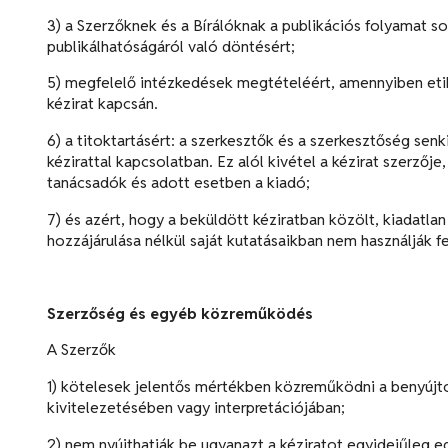
3) a Szerzőknek és a Bírálóknak a publikációs folyamat so
publikálhatóságáról való döntésért;
5) megfelelő intézkedések megtételéért, amennyiben etik
kézirat kapcsán.
6) a titoktartásért: a szerkesztők és a szerkesztőség se
kézirattal kapcsolatban. Ez alól kivétel a kézirat szerzője
tanácsadók és adott esetben a kiadó;
7) és azért, hogy a beküldött kéziratban közölt, kiadatlan
hozzájárulása nélkül saját kutatásaikban nem használják fe
Szerzőség és egyéb közreműködés
A Szerzők
1) kötelesek jelentős mértékben közreműködni a benyúj
kivitelezetésében vagy interpretációjában;
2) nem nyújthatják be ugyanazt a kéziratot egyidejűleg eg