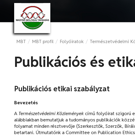
MBT
/
MBT profil
/
Folyóiratok
/
Természetvédelmi K
Publikációs és etik
Publikációs etikai szabályzat
Bevezetés
A
Természetvédelmi Közlemények
című folyóirat szigorú 
alábbiakban bemutatjuk a tudományos publikációk közzété
folyamat minden résztvevője (Szerkesztők, Szerzők, Bíráló
betartani. Útmutatónk a Committee on Publication Ethics