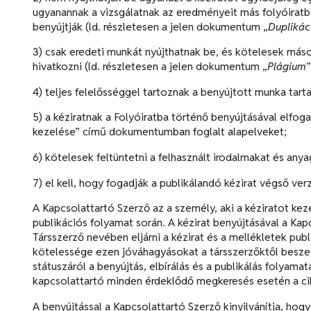
ugyanannak a vizsgálatnak az eredményeit más folyóirat
benyújtják (ld. részletesen a jelen dokumentum „
Duplikác
3) csak eredeti munkát nyújthatnak be, és kötelesek más
hivatkozni (ld. részletesen a jelen dokumentum „
Plágium
”
4) teljes felelősséggel tartoznak a benyújtott munka tarta
5) a kéziratnak a Folyóiratba történő benyújtásával elfoga
kezelése” című dokumentumban foglalt alapelveket;
6) kötelesek feltüntetni a felhasznált irodalmakat és any
7) el kell, hogy fogadják a publikálandó kézirat végső verz
A Kapcsolattartó Szerző az a személy, aki a kéziratot keze
publikációs folyamat során. A kézirat benyújtásával a Ka
Társszerző nevében eljárni a kézirat és a mellékletek pub
kötelessége ezen jóváhagyásokat a társszerzőktől beszere
státuszáról a benyújtás, elbírálás és a publikálás folyama
kapcsolattartó minden érdeklődő megkeresés esetén a ci
A benyújtással a Kapcsolattartó Szerző kinyilvánítja, hogy