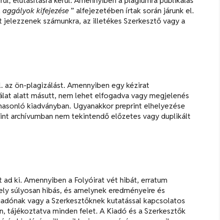
l, elutasításra kerül. Amennyiben a plágiumra publikálás
, aggályok kifejezése
” alfejezetében írtak során járunk el.
 jelezzenek számunkra, az illetékes Szerkesztő vagy a
l. az ön-plagizálást. Amennyiben egy kézirat
írálat alatt másutt, nem lehet elfogadva vagy megjelenés
 hasonló kiadványban. Ugyanakkor preprint elhelyezése
int archívumban nem tekintendő előzetes vagy duplikált
 ad ki. Amennyiben a Folyóirat vét hibát, erratum
mely súlyosan hibás, és amelynek eredményeire és
adónak vagy a Szerkesztőknek kutatással kapcsolatos
n, tájékoztatva minden felet. A Kiadó és a Szerkesztők