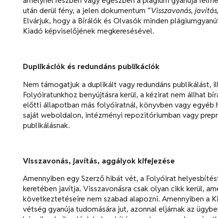
amelynél részben vagy egészben a plágium gyanúja felmerü
után derül fény, a jelen dokumentum “
Visszavonás, javítás
Elvárjuk, hogy a Bírálók és Olvasók minden plágiumgyanút
Kiadó képviselőjének megkeresésével.
Duplikációk és redundáns publikációk
Nem támogatjuk a duplikált vagy redundáns publikálást, il
Folyóiratunkhoz benyújtásra kerül, a kézirat nem állhat b
előtti állapotban más folyóiratnál, könyvben vagy egyéb
saját weboldalon, intézményi repozitóriumban vagy prepr
publikálásnak.
Visszavonás, javítás, aggályok kifejezése
Amennyiben egy Szerző hibát vét, a Folyóirat helyesbítést
keretében javítja. Visszavonásra csak olyan cikk kerül, a
következtetéseire nem szabad alapozni. Amennyiben a Ki
vétség gyanúja tudomására jut, azonnal eljárnak az ügybe