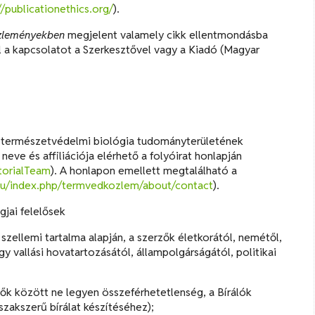
//publicationethics.org/
).
özleményekben
megjelent valamely cikk ellentmondásba
fel a kapcsolatot a Szerkesztővel vagy a Kiadó (Magyar
 természetvédelmi biológia tudományterületének
neve és affiliációja elérhető a folyóirat honlapján
torialTeam
). A honlapon emellett megtalálható a
.hu/index.php/termvedkozlem/about/contact
).
gjai felelősek
szellemi tartalma alapján, a szerzők életkorától, nemétől,
gy vallási hovatartozásától, állampolgárságától, politikai
erzők között ne legyen összeférhetetlenség, a Bírálók
szakszerű bírálat készítéséhez);