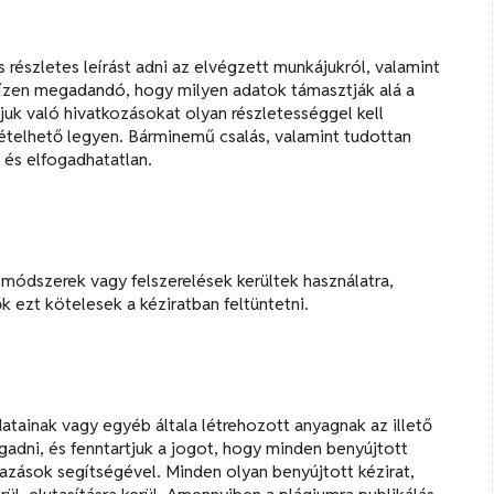
 részletes leírást adni az elvégzett munkájukról, valamint
cízen megadandó, hogy milyen adatok támasztják alá a
uk való hivatkozásokat olyan részletességgel kell
telhető legyen. Bárminemű csalás, valamint tudottan
 és elfogadhatatlan.
ódszerek vagy felszerelések kerültek használatra,
 ezt kötelesek a kéziratban feltüntetni.
datainak vagy egyéb általa létrehozott anyagnak az illető
ogadni, és fenntartjuk a jogot, hogy minden benyújtott
azások segítségével. Minden olyan benyújtott kézirat,