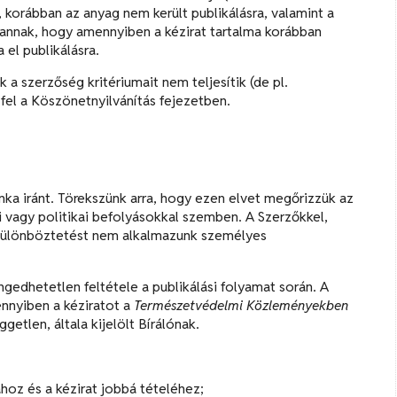
), korábban az anyag nem került publikálásra, valamint a
 vannak, hogy amennyiben a kézirat tartalma korábban
 el publikálásra.
a szerzőség kritériumait nem teljesítik (de pl.
fel a Köszönetnyilvánítás fejezetben.
ka iránt. Törekszünk arra, hogy ezen elvet megőrizzük az
gi vagy politikai befolyásokkal szemben. A Szerzőkkel,
különböztetést nem alkalmazunk személyes
ngedhetetlen feltétele a publikálási folyamat során. A
ennyiben a kéziratot a
Természetvédelmi Közleményekben
ggetlen, általa kijelölt Bírálónak.
hoz és a kézirat jobbá tételéhez;