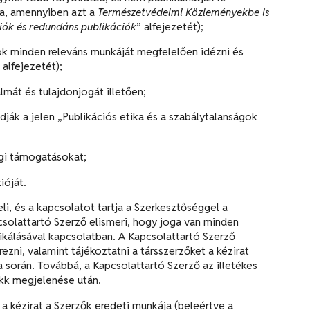
ba, amennyiben azt a
Természetvédelmi Közleményekbe is
iók és redundáns publikációk
” alfejezetét);
ok minden releváns munkáját megfelelően idézni és
 alfejezetét);
lmát és tulajdonjogát illetően;
dják a jelen „Publikációs etika és a szabálytalanságok
agi támogatásokat;
ióját.
li, és a kapcsolatot tartja a Szerkesztőséggel a
pcsolattartó Szerző elismeri, hogy joga van minden
likálásával kapcsolatban. A Kapcsolattartó Szerző
zni, valamint tájékoztatni a társszerzőket a kézirat
ta során. Továbbá, a Kapcsolattartó Szerző az illetékes
kk megjelenése után.
 a kézirat a Szerzők eredeti munkája (beleértve a