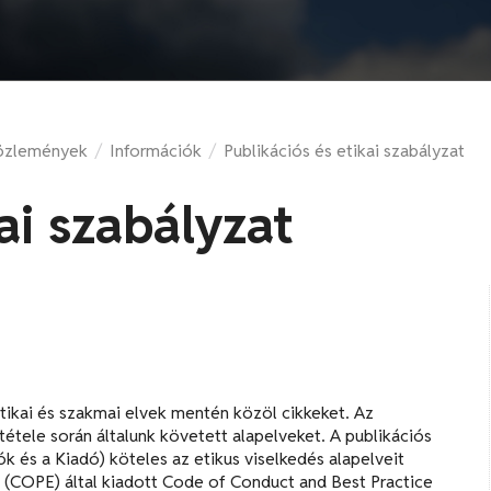
özlemények
/
Információk
/
Publikációs és etikai szabályzat
ai szabályzat
etikai és szakmai elvek mentén közöl cikkeket. Az
tele során általunk követett alapelveket. A publikációs
k és a Kiadó) köteles az etikus viselkedés alapelveit
 (COPE) által kiadott Code of Conduct and Best Practice