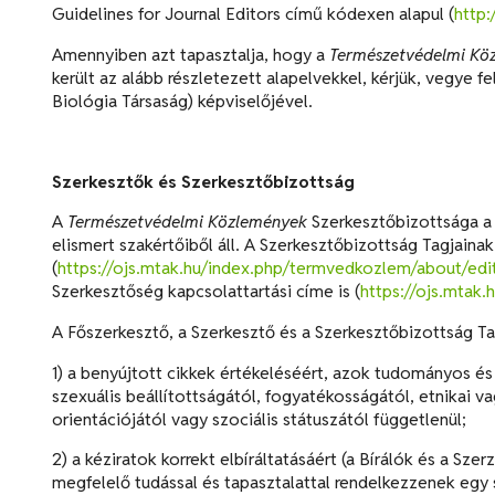
Guidelines for Journal Editors című kódexen alapul (
http:
Amennyiben azt tapasztalja, hogy a
Természetvédelmi K
került az alább részletezett alapelvekkel, kérjük, vegye 
Biológia Társaság) képviselőjével.
Szerkesztők és Szerkesztőbizottság
A
Természetvédelmi Közlemények
Szerkesztőbizottsága a
elismert szakértőiből áll. A Szerkesztőbizottság Tagjainak 
(
https://ojs.mtak.hu/index.php/termvedkozlem/about/edi
Szerkesztőség kapcsolattartási címe is (
https://ojs.mtak
A Főszerkesztő, a Szerkesztő és a Szerkesztőbizottság Ta
1) a benyújtott cikkek értékeléséért, azok tudományos és 
szexuális beállítottságától, fogyatékosságától, etnikai va
orientációjától vagy szociális státuszától függetlenül;
2) a kéziratok korrekt elbíráltatásáért (a Bírálók és a Sz
megfelelő tudással és tapasztalattal rendelkezzenek egy 