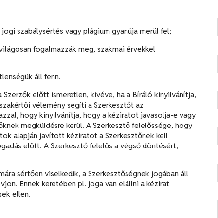
 jogi szabálysértés vagy plágium gyanúja merül fel;
t világosan fogalmazzák meg, szakmai érvekkel
tlenségük áll fenn.
a Szerzők előtt ismeretlen, kivéve, ha a Bíráló kinyilvánítja,
szakértői vélemény segíti a Szerkesztőt az
zal, hogy kinyilvánítja, hogy a kéziratot javasolja-e vagy
zőknek megküldésre kerül. A Szerkesztő felelőssége, hogy
tok alapján javított kéziratot a Szerkesztőnek kell
gadás előtt. A Szerkesztő felelős a végső döntésért,
mára sértően viselkedik, a Szerkesztőségnek jogában áll
on. Ennek keretében pl. joga van elállni a kézirat
sek ellen.