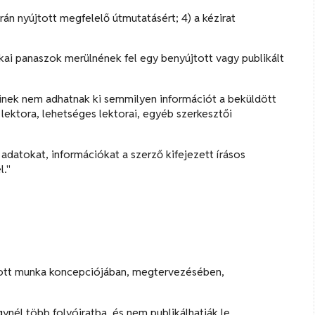
rán nyújtott megfelelő útmutatásért; 4) a kézirat
ai panaszok merülnének fel egy benyújtott vagy publikált
nkinek nem adhatnak ki semmilyen információt a beküldött
, lektora, lehetséges lektorai, egyéb szerkesztői
 adatokat, információkat a szerző kifejezett írásos
l."
tott munka koncepciójában, megtervezésében,
ynél több folyóiratba, és nem publikálhatják le