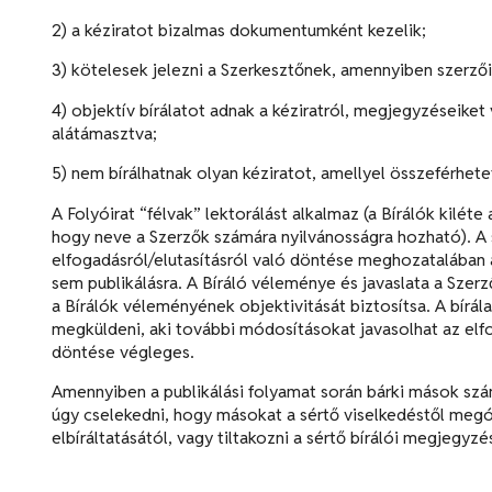
2) a kéziratot bizalmas dokumentumként kezelik;
3) kötelesek jelezni a Szerkesztőnek, amennyiben szerzői
4) objektív bírálatot adnak a kéziratról, megjegyzéseike
alátámasztva;
5) nem bírálhatnak olyan kéziratot, amellyel összeférhete
A Folyóirat “félvak” lektorálást alkalmaz (a Bírálók kiléte 
hogy neve a Szerzők számára nyilvánosságra hozható). A 
elfogadásról/elutasításról való döntése meghozatalában az
sem publikálásra. A Bíráló véleménye és javaslata a Szer
a Bírálók véleményének objektivitását biztosítsa. A bírála
megküldeni, aki további módosításokat javasolhat az elfo
döntése végleges.
Amennyiben a publikálási folyamat során bárki mások szá
úgy cselekedni, hogy másokat a sértő viselkedéstől megóvj
elbíráltatásától, vagy tiltakozni a sértő bírálói megjegyzé