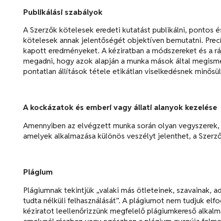
Publikálási szabályok
A Szerzők kötelesek eredeti kutatást publikálni, pontos és
kötelesek annak jelentőségét objektíven bemutatni. Pre
kapott eredményeket. A kéziratban a módszereket és a ráj
megadni, hogy azok alapján a munka mások által megismé
pontatlan állítások tétele etikátlan viselkedésnek minősül
A kockázatok és emberi vagy állati alanyok kezelése
Amennyiben az elvégzett munka során olyan vegyszerek, m
amelyek alkalmazása különös veszélyt jelenthet, a Szerzők
Plágium
Plágiumnak tekintjük „valaki más ötleteinek, szavainak, a
tudta nélküli felhasználását”. A plágiumot nem tudjuk elf
kéziratot leellenőrizzünk megfelelő plágiumkereső alkalm