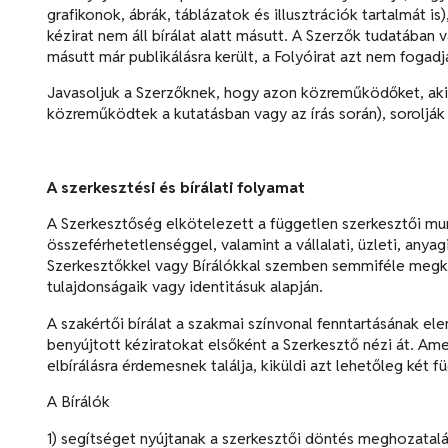
grafikonok, ábrák, táblázatok és illusztrációk tartalmát is
kézirat nem áll bírálat alatt másutt. A Szerzők tudatában
másutt már publikálásra került, a Folyóirat azt nem fogadja
Javasoljuk a Szerzőknek, hogy azon közreműködőket, akik 
közreműködtek a kutatásban vagy az írás során), sorolják 
A szerkesztési és bírálati folyamat
A Szerkesztőség elkötelezett a független szerkesztői mun
összeférhetetlenséggel, valamint a vállalati, üzleti, anya
Szerkesztőkkel vagy Bírálókkal szemben semmiféle meg
tulajdonságaik vagy identitásuk alapján.
A szakértői bírálat a szakmai színvonal fenntartásának ele
benyújtott kéziratokat elsőként a Szerkesztő nézi át. Am
elbírálásra érdemesnek találja, kiküldi azt lehetőleg két fü
A Bírálók
1) segítséget nyújtanak a szerkesztői döntés meghozatalá