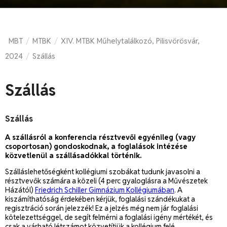
MBT
MTBK
XIV. MTBK Műhelytalálkozó, Pilisvörösvár,
/
/
2024
Szállás
/
Szállás
Szállás
A szállásról a konferencia résztvevői egyénileg (vagy
csoportosan) gondoskodnak, a foglalások intézése
közvetlenül a szállásadókkal történik.
Szálláslehetőségként kollégiumi szobákat tudunk javasolni a
résztvevők számára a közeli (4 perc gyaloglásra a Művészetek
Házától)
Friedrich Schiller Gimnázium Kollégiumában
. A
kiszámíthatóság érdekében kérjük, foglalási szándékukat a
regisztráció során jelezzék! Ez a jelzés még nem jár foglalási
kötelezettséggel, de segít felmérni a foglalási igény mértékét, és
csak a várható létszámot közvetítjük a kollégium felé.