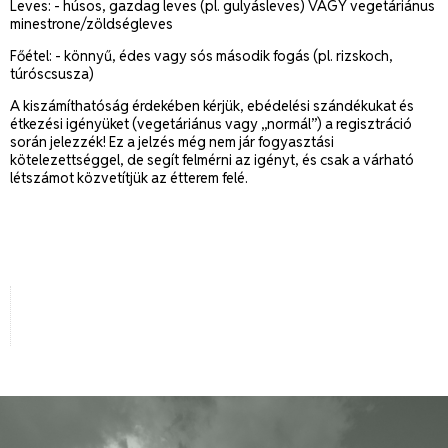
Leves: - húsos, gazdag leves (pl. gulyásleves) VAGY vegetáriánus
minestrone/zöldségleves
Főétel: - könnyű, édes vagy sós második fogás (pl. rizskoch,
túróscsusza)
A kiszámíthatóság érdekében kérjük, ebédelési szándékukat és
étkezési igényüket (vegetáriánus vagy „normál”) a regisztráció
során jelezzék! Ez a jelzés még nem jár fogyasztási
kötelezettséggel, de segít felmérni az igényt, és csak a várható
létszámot közvetítjük az étterem felé.