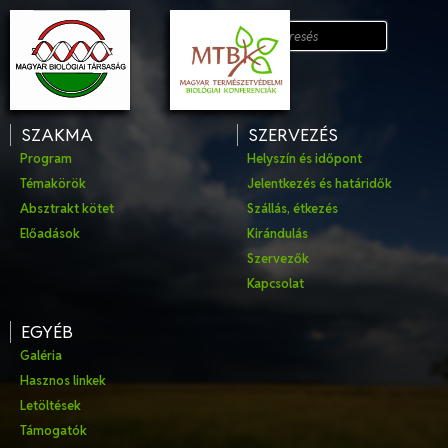
SZAKMA
SZERVEZÉS
Program
Helyszín és időpont
Témakörök
Jelentkezés és határidők
Absztrakt kötet
Szállás, étkezés
Előadások
Kirándulás
Szervezők
Kapcsolat
EGYÉB
Galéria
Hasznos linkek
Letöltések
Támogatók