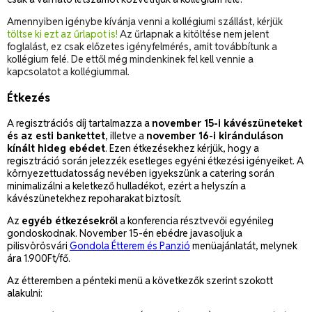
Amennyiben igénybe kívánja venni a kollégiumi szállást, kérjük
töltse ki ezt az űrlapot is!
Az űrlapnak a kitöltése nem jelent
foglalást, ez csak előzetes igényfelmérés, amit továbbítunk a
kollégium felé. De ettől még mindenkinek fel kell vennie a
kapcsolatot a kollégiummal.
Étkezés
A regisztrációs díj tartalmazza a
november 15-i kávészüneteket
és az esti bankettet
, illetve a
november 16-i kiránduláson
kínált hideg ebédet
. Ezen étkezésekhez kérjük, hogy a
regisztráció során jelezzék esetleges egyéni étkezési igényeiket. A
környezettudatosság nevében igyekszünk a catering során
minimalizálni a keletkező hulladékot, ezért a helyszín a
kávészünetekhez repoharakat biztosít.
Az
egyéb étkezésekről
a konferencia résztvevői egyénileg
gondoskodnak. November 15-én ebédre javasoljuk a
pilisvörösvári
Gondola Étterem és Panzió
menüajánlatát, melynek
ára 1.900Ft/fő.
Az étteremben a pénteki menü a következők szerint szokott
alakulni: