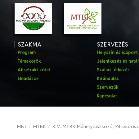
SZAKMA
SZERVEZÉS
Program
Helyszín és időpont
Témakörök
Jelentkezés és hatá
Absztrakt kötet
Szállás, étkezés
Előadások
Kirándulás
Szervezők
Kapcsolat
MBT
/
MTBK
/
XIV. MTBK Műhelytalálkozó, Pilisvörösv