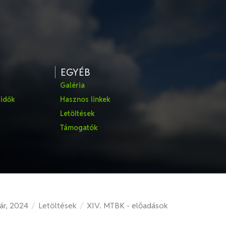
EGYÉB
Galéria
ridők
Hasznos linkek
Letöltések
Támogatók
ár, 2024
/
Letöltések
/
XIV. MTBK - előadások