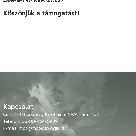
Adószámunk: 19815747-1-43
Köszönjük a támogatást!
Kapcsolat
Cím: 1113 Budapest, Karolina út 29/A 1. em. 102.
Telefon: 06-30-464-5939
E-mail:
mbt@mbt-biologia.hu