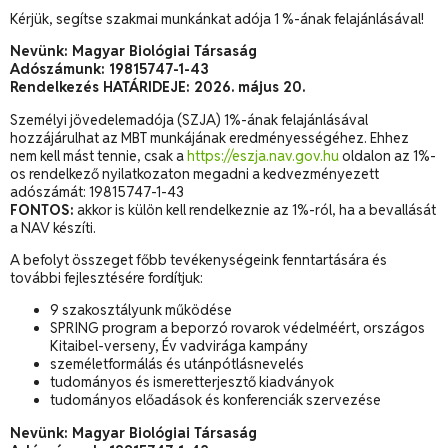
Kérjük, segítse szakmai munkánkat adója 1 %-ának felajánlásával!
Nevünk: Magyar Biológiai Társaság
Adószámunk: 19815747-1-43
Rendelkezés HATÁRIDEJE: 2026. május 20.
Személyi jövedelemadója (SZJA) 1%-ának felajánlásával
hozzájárulhat az MBT munkájának eredményességéhez. Ehhez
nem kell mást tennie, csak a
https://eszja.nav.gov.hu
oldalon az 1%-
os rendelkező nyilatkozaton megadni a kedvezményezett
adószámát: 19815747-1-43
FONTOS:
akkor is külön kell rendelkeznie az 1%-ról, ha a bevallását
a NAV készíti.
A befolyt összeget főbb tevékenységeink fenntartására és
további fejlesztésére fordítjuk:
9 szakosztályunk működése
SPRING program a beporzó rovarok védelméért, országos
Kitaibel-verseny, Év vadvirága kampány
személetformálás és utánpótlásnevelés
tudományos és ismeretterjesztő kiadványok
tudományos előadások és konferenciák szervezése
Nevünk: Magyar Biológiai Társaság