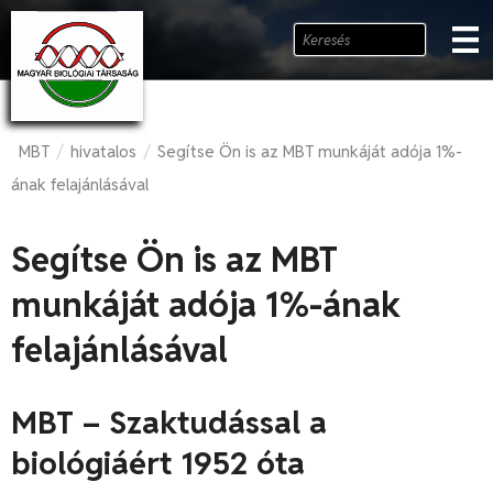
MBT
hivatalos
Segítse Ön is az MBT munkáját adója 1%-
/
/
ának felajánlásával
Segítse Ön is az MBT
munkáját adója 1%-ának
felajánlásával
MBT – Szaktudással a
biológiáért 1952 óta