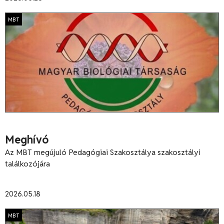
MBT
Meghívó
Az MBT megújuló Pedagógiai Szakosztálya szakosztályi
találkozójára
2026.05.18
MBT