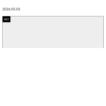
2026.05.05
MBT
Pályázat
Jubileumi cikkpályázatot hirdet a 125 éves a Botanikai
Közlemények szakfolyóirat
2026.05.04