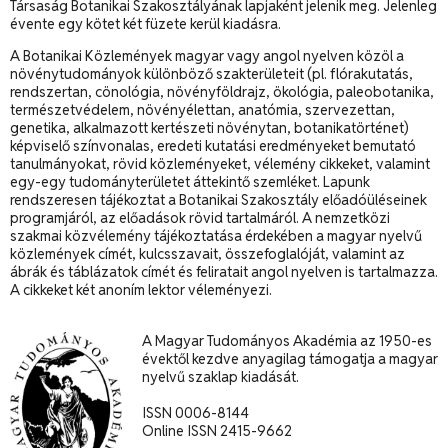
Társaság Botanikai Szakosztályának lapjaként jelenik meg. Jelenleg
évente egy kötet két füzete kerül kiadásra.
A Botanikai Közlemények magyar vagy angol nyelven közöl a
növénytudományok különböző szakterületeit (pl. flórakutatás,
rendszertan, cönológia, növényföldrajz, ökológia, paleobotanika,
természetvédelem, növényélettan, anatómia, szervezettan,
genetika, alkalmazott kertészeti növénytan, botanikatörténet)
képviselő színvonalas, eredeti kutatási eredményeket bemutató
tanulmányokat, rövid közleményeket, vélemény cikkeket, valamint
egy-egy tudományterületet áttekintő szemléket. Lapunk
rendszeresen tájékoztat a Botanikai Szakosztály előadóüléseinek
programjáról, az előadások rövid tartalmáról. A nemzetközi
szakmai közvélemény tájékoztatása érdekében a magyar nyelvű
közlemények címét, kulcsszavait, összefoglalóját, valamint az
ábrák és táblázatok címét és feliratait angol nyelven is tartalmazza.
A cikkeket két anoním lektor véleményezi.
A Magyar Tudományos Akadémia az 1950-es
évektől kezdve anyagilag támogatja a magyar
nyelvű szaklap kiadását.
ISSN 0006-8144
Online ISSN 2415-9662