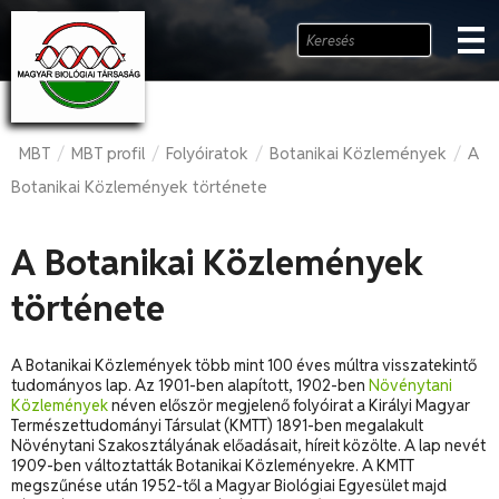
MBT
MBT profil
Folyóiratok
Botanikai Közlemények
A
/
/
/
/
Botanikai Közlemények története
A Botanikai Közlemények
története
A Botanikai Közlemények több mint 100 éves múltra visszatekintő
tudományos lap. Az 1901-ben alapított, 1902-ben
Növénytani
Közlemények
néven először megjelenő folyóirat a Királyi Magyar
Természettudományi Társulat (KMTT) 1891-ben megalakult
Növénytani Szakosztályának előadásait, híreit közölte. A lap nevét
1909-ben változtatták Botanikai Közleményekre. A KMTT
megszűnése után 1952-től a Magyar Biológiai Egyesület majd