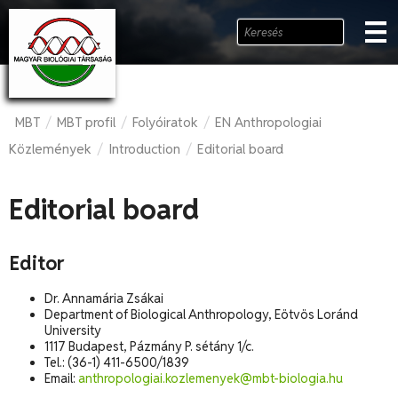
MBT
MBT profil
Folyóiratok
EN Anthropologiai
/
/
/
Közlemények
Introduction
Editorial board
/
/
Editorial board
Editor
Dr. Annamária Zsákai
Department of Biological Anthropology, Eötvös Loránd
University
1117 Budapest, Pázmány P. sétány 1/c.
Tel.: (36-1) 411-6500/1839
Email:
anthropologiai.kozlemenyek@mbt-biologia.hu