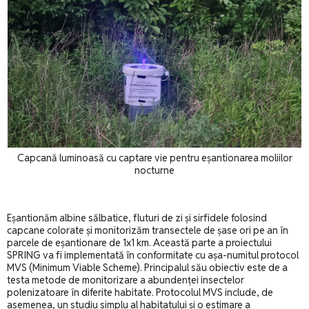
Capcană luminoasă cu captare vie pentru eșantionarea moliilor
nocturne
Eșantionăm albine sălbatice, fluturi de zi și sirfidele folosind
capcane colorate și monitorizăm transectele de șase ori pe an în
parcele de eșantionare de 1x1 km. Această parte a proiectului
SPRING va fi implementată în conformitate cu așa-numitul protocol
MVS (Minimum Viable Scheme). Principalul său obiectiv este de a
testa metode de monitorizare a abundenței insectelor
polenizatoare în diferite habitate. Protocolul MVS include, de
asemenea, un studiu simplu al habitatului și o estimare a