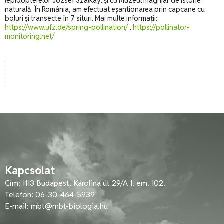
lepidopterelor József Szalkay, și cu Muzeul maghiar de istorie
naturală. În România, am efectuat eșantionarea prin capcane cu
boluri și transecte în 7 situri. Mai multe informații:
https://www.ufz.de/spring-pollination/
,
https://pollinator-
monitoring.net/
Kapcsolat
Cím: 1113 Budapest, Karolina út 29/A 1. em. 102.
Telefon: 06-30-464-5939
E-mail:
mbt@mbt-biologia.hu