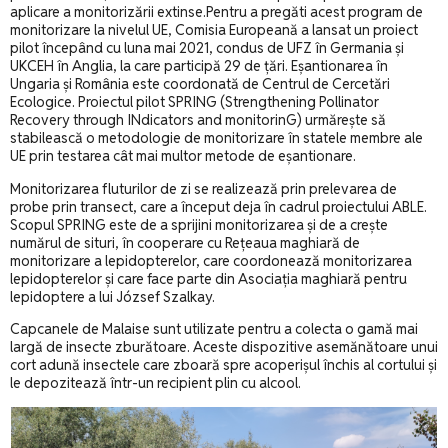
aplicare a monitorizării extinse.Pentru a pregăti acest program de
monitorizare la nivelul UE, Comisia Europeană a lansat un proiect
pilot începând cu luna mai 2021, condus de UFZ în Germania și
UKCEH în Anglia, la care participă 29 de țări. Eșantionarea în
Ungaria și România este coordonată de Centrul de Cercetări
Ecologice. Proiectul pilot SPRING (Strengthening Pollinator
Recovery through INdicators and monitorinG) urmărește să
stabilească o metodologie de monitorizare în statele membre ale
UE prin testarea cât mai multor metode de eșantionare.
Monitorizarea fluturilor de zi se realizează prin prelevarea de
probe prin transect, care a început deja în cadrul proiectului ABLE.
Scopul SPRING este de a sprijini monitorizarea și de a crește
numărul de situri, în cooperare cu Rețeaua maghiară de
monitorizare a lepidopterelor, care coordonează monitorizarea
lepidopterelor și care face parte din Asociația maghiară pentru
lepidoptere a lui József Szalkay.
Capcanele de Malaise sunt utilizate pentru a colecta o gamă mai
largă de insecte zburătoare. Aceste dispozitive asemănătoare unui
cort adună insectele care zboară spre acoperișul închis al cortului și
le depozitează într-un recipient plin cu alcool.