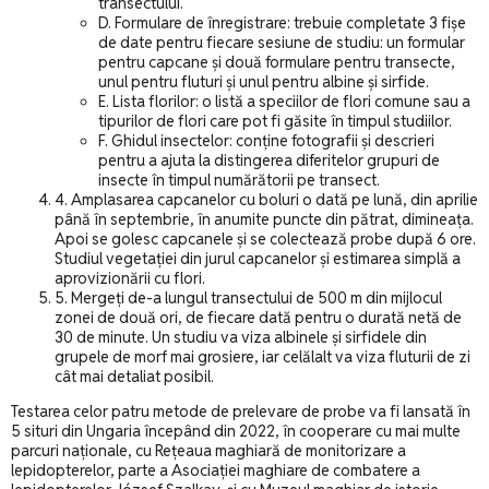
transectului.
D. Formulare de înregistrare: trebuie completate 3 fișe
de date pentru fiecare sesiune de studiu: un formular
pentru capcane și două formulare pentru transecte,
unul pentru fluturi și unul pentru albine și sirfide.
E. Lista florilor: o listă a speciilor de flori comune sau a
tipurilor de flori care pot fi găsite în timpul studiilor.
F. Ghidul insectelor: conține fotografii și descrieri
pentru a ajuta la distingerea diferitelor grupuri de
insecte în timpul numărătorii pe transect.
4. Amplasarea capcanelor cu boluri o dată pe lună, din aprilie
până în septembrie, în anumite puncte din pătrat, dimineața.
Apoi se golesc capcanele și se colectează probe după 6 ore.
Studiul vegetației din jurul capcanelor și estimarea simplă a
aprovizionării cu flori.
5. Mergeți de-a lungul transectului de 500 m din mijlocul
zonei de două ori, de fiecare dată pentru o durată netă de
30 de minute. Un studiu va viza albinele și sirfidele din
grupele de morf mai grosiere, iar celălalt va viza fluturii de zi
cât mai detaliat posibil.
Testarea celor patru metode de prelevare de probe va fi lansată în
5 situri din Ungaria începând din 2022, în cooperare cu mai multe
parcuri naționale, cu Rețeaua maghiară de monitorizare a
lepidopterelor, parte a Asociației maghiare de combatere a