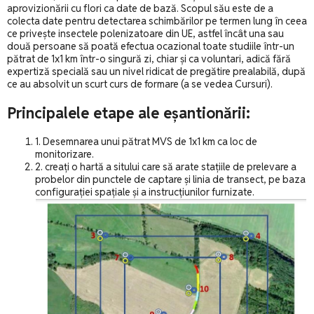
aprovizionării cu flori ca date de bază. Scopul său este de a
colecta date pentru detectarea schimbărilor pe termen lung în ceea
ce privește insectele polenizatoare din UE, astfel încât una sau
două persoane să poată efectua ocazional toate studiile într-un
pătrat de 1x1 km într-o singură zi, chiar și ca voluntari, adică fără
expertiză specială sau un nivel ridicat de pregătire prealabilă, după
ce au absolvit un scurt curs de formare (a se vedea Cursuri).
Principalele etape ale eșantionării:
1. Desemnarea unui pătrat MVS de 1x1 km ca loc de
monitorizare.
2. creați o hartă a sitului care să arate stațiile de prelevare a
probelor din punctele de captare și linia de transect, pe baza
configurației spațiale și a instrucțiunilor furnizate.