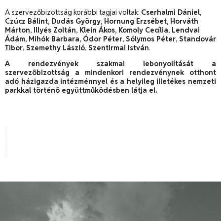
A szervezőbizottság korábbi tagjai voltak:
Cserhalmi Dániel
,
Czúcz Bálint
,
Dudás György
,
Hornung Erzsébet
,
Horváth
Márton
,
Illyés Zoltán
,
Klein Ákos
,
Komoly Cecília
,
Lendvai
Ádám
,
Mihók Barbara
,
Ódor Péter
,
Sólymos Péter
,
Standovár
Tibor
,
Szemethy László
,
Szentirmai István
.
A rendezvények szakmai lebonyolítását a
szervezõbizottság a mindenkori rendezvénynek otthont
adó házigazda intézménnyel és a helyileg illetékes nemzeti
parkkal történõ együttműködésben látja el.