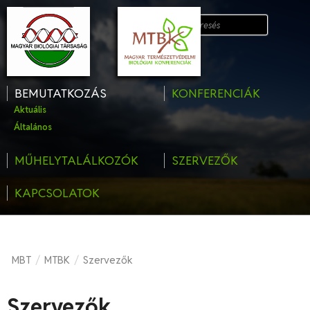
BEMUTATKOZÁS
KONFERENCIÁK
Aktuális
Általános
MŰHELYTALÁLKOZÓK
SZERVEZŐK
KAPCSOLATOK
MBT
MTBK
Szervezők
/
/
Szervezők