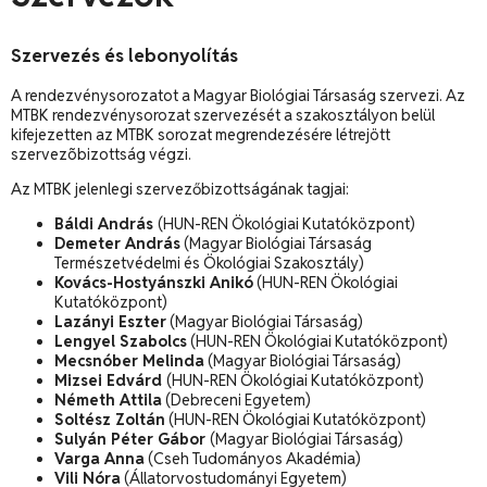
Szervezés és lebonyolítás
A rendezvénysorozatot a Magyar Biológiai Társaság szervezi. Az
MTBK rendezvénysorozat szervezését a szakosztályon belül
kifejezetten az MTBK sorozat megrendezésére létrejött
szervezõbizottság végzi.
Az MTBK jelenlegi szervezőbizottságának tagjai:
Báldi András
(HUN-REN Ökológiai Kutatóközpont)
Demeter András
(Magyar Biológiai Társaság
Természetvédelmi és Ökológiai Szakosztály)
Kovács-Hostyánszki Anikó
(HUN-REN Ökológiai
Kutatóközpont)
Lazányi Eszter
(Magyar Biológiai Társaság)
Lengyel Szabolcs
(HUN-REN Ökológiai Kutatóközpont)
Mecsnóber Melinda
(Magyar Biológiai Társaság)
Mizsei Edvárd
(HUN-REN Ökológiai Kutatóközpont)
Németh Attila
(Debreceni Egyetem)
Soltész Zoltán
(HUN-REN Ökológiai Kutatóközpont)
Sulyán Péter Gábor
(Magyar Biológiai Társaság)
Varga Anna
(Cseh Tudományos Akadémia)
Vili Nóra
(Állatorvostudományi Egyetem)