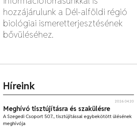
információforrásunkkal is
hozzájárulunk a Dél-alföldi régió
biológiai ismeretterjesztésének
bővüléséhez.
Híreink
2026.04.20
Meghívó tisztújításra és szakülésre
A Szegedi Csoport 507., tisztújítással egybekötött ülésének
meghívója