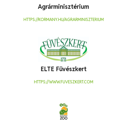
Agrárminisztérium
HTTPS://KORMANY.HU/AGRARMINISZTERIUM
ELTE Füvészkert
HTTPS://WWW.FUVESZKERT.COM