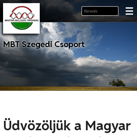
MBT Szegedi Csoport
Üdvözöljük a Magyar