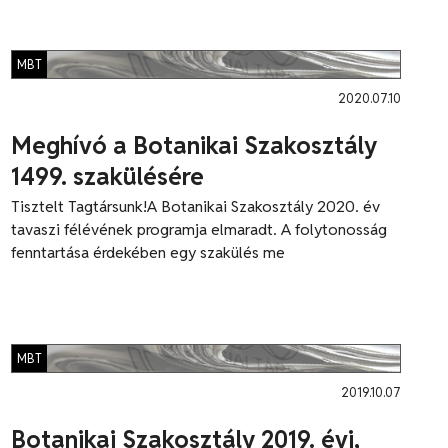
MBT
2020.07.10
Meghívó a Botanikai Szakosztály
1499. szakülésére
Tisztelt Tagtársunk!A Botanikai Szakosztály 2020. év
tavaszi félévének programja elmaradt. A folytonosság
fenntartása érdekében egy szakülés me
MBT
2019.10.07
Botanikai Szakosztály 2019. évi,