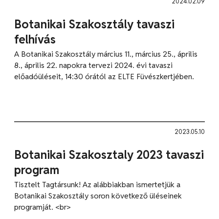
2024.02.09
Botanikai Szakosztály tavaszi
felhívás
A Botanikai Szakosztály március 11., március 25., április
8., április 22. napokra tervezi 2024. évi tavaszi
előadóüléseit, 14:30 órától az ELTE Füvészkertjében.
2023.05.10
Botanikai Szakosztaly 2023 tavaszi
program
Tisztelt Tagtársunk! Az alábbiakban ismertetjük a
Botanikai Szakosztály soron következő üléseinek
programját. <br>