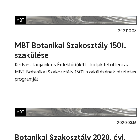
MBT
2021.10.03
MBT Botanikai Szakosztály 1501.
szakülése
Kedves Tagjaink és Érdeklődők!Itt tudják letölteni az
MBT Botanikai Szakosztály 1501. szakülésének részletes
programját.
MBT
2020.03.16
Botanikai Szakosztály 2020. évi,