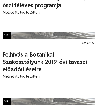
őszi féléves programja
Melyet itt tud letölteni!
MBT
2019.01.14
Felhívás a Botanikai
Szakosztályunk 2019. évi tavaszi
előadóüléseire
Melyet itt tud letölteni!
MBT