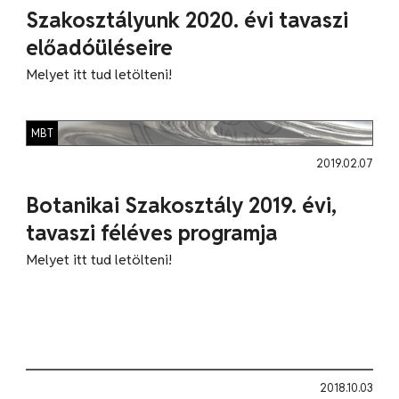
Szakosztályunk 2020. évi tavaszi
előadóüléseire
Melyet itt tud letölteni!
MBT
2019.02.07
Botanikai Szakosztály 2019. évi,
tavaszi féléves programja
Melyet itt tud letölteni!
2018.10.03