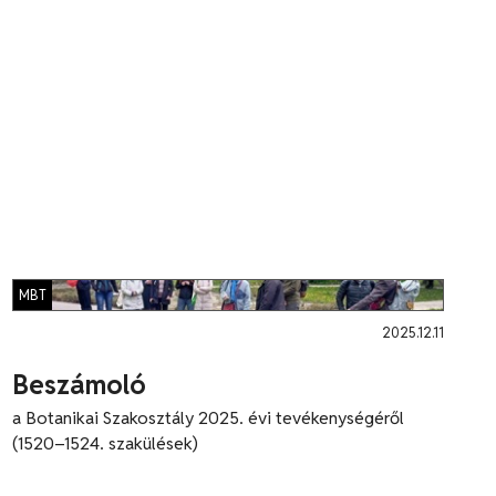
MBT
2025.12.11
Beszámoló
a Botanikai Szakosztály 2025. évi tevékenységéről
(1520–1524. szakülések)