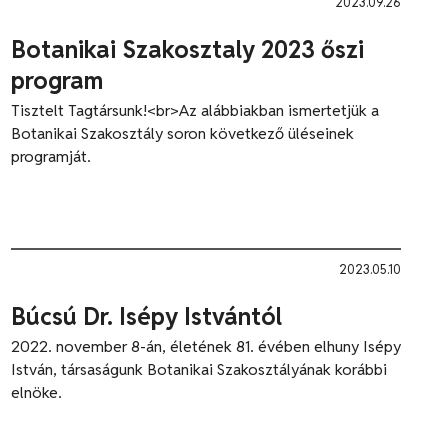
2023.09.26
Botanikai Szakosztaly 2023 őszi
program
Tisztelt Tagtársunk!<br>Az alábbiakban ismertetjük a
Botanikai Szakosztály soron következő üléseinek
programját.
2023.05.10
Búcsú Dr. Isépy Istvántól
2022. november 8-án, életének 81. évében elhuny Isépy
István, társaságunk Botanikai Szakosztályának korábbi
elnöke.