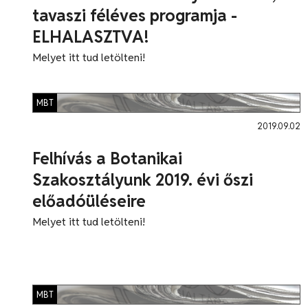
tavaszi féléves programja -
ELHALASZTVA!
Melyet itt tud letölteni!
MBT
2019.09.02
Felhívás a Botanikai
Szakosztályunk 2019. évi őszi
előadóüléseire
Melyet itt tud letölteni!
MBT