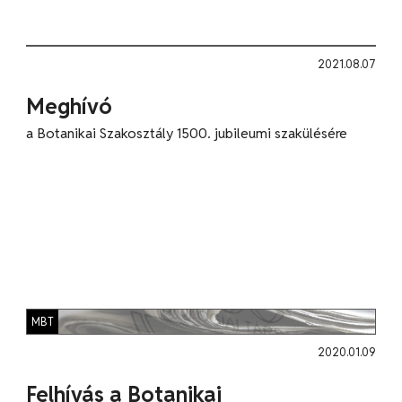
2021.08.07
Meghívó
a Botanikai Szakosztály 1500. jubileumi szakülésére
MBT
2020.01.09
Felhívás a Botanikai