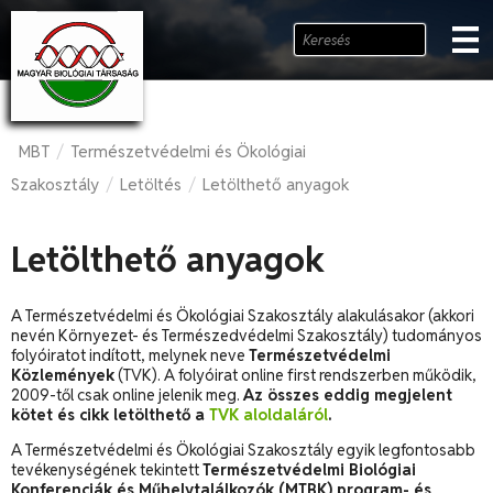
MBT
Természetvédelmi és Ökológiai
/
Szakosztály
Letöltés
Letölthető anyagok
/
/
Letölthető anyagok
A Természetvédelmi és Ökológiai Szakosztály alakulásakor (akkori
nevén Környezet- és Természedvédelmi Szakosztály) tudományos
folyóiratot indított, melynek neve
Természetvédelmi
Közlemények
(TVK). A folyóirat online first rendszerben működik,
2009-től csak online jelenik meg.
Az összes eddig megjelent
kötet és cikk letölthető a
TVK aloldaláról
.
A Természetvédelmi és Ökológiai Szakosztály egyik legfontosabb
tevékenységének tekintett
Természetvédelmi Biológiai
Konferenciák és Műhelytalálkozók (MTBK) program- és