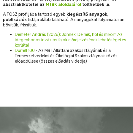
absztraktkötetei az
MTBK aloldaláról
tölthetőek le.
A TÖSZ profiljába tartozó egyéb
kiegészítő anyagok,
publikációk
listája alább található. Az anyagokat folyamatosan
bővítjük, frissítjük.
Demeter András (2026): Jönnek! De mik, hol és mikor? Az
idegenhonos inváziós fajok előrejelzésének lehetőségei és
korlátai
Durrell 100
- Az MBT Állattani Szakosztályának és a
Természetvédelmi és Ökológiai Szakosztálynak közös
előadóülése (összes előadás videója)