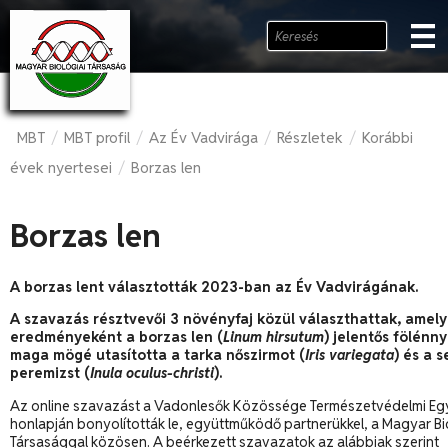
MBT
MBT profil
Az Év Vadvirága
Részletek
Korábbi
/
/
/
/
évek nyertesei
Borzas len
/
Borzas len
A borzas lent választották 2023-ban az Év Vadvirágának.
A szavazás résztvevői 3 növényfaj közül választhattak, amely
eredményeként a borzas len (
Linum hirsutum
) jelentős fölénny
maga mögé utasította a tarka nőszirmot (
Iris variegata
) és a 
peremizst (
Inula oculus-christi
).
Az online szavazást a Vadonlesők Közössége Természetvédelmi Eg
honlapján bonyolították le, együttműködő partnerükkel, a Magyar Bi
Társasággal közösen. A beérkezett szavazatok az alábbiak szerint