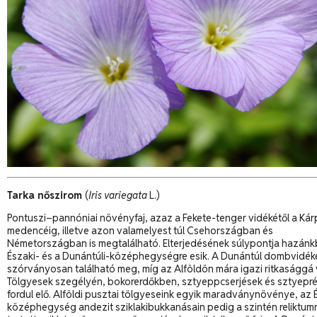
Tarka nőszirom
(
Iris variegata
L.)
Pontuszi–pannóniai növényfaj, azaz a Fekete-tenger vidékétől a Kár
medencéig, illetve azon valamelyest túl Csehországban és
Németországban is megtalálható. Elterjedésének súlypontja hazánk
Északi- és a Dunántúli-középhegységre esik. A Dunántúl dombvidék
szórványosan található meg, míg az Alföldön mára igazi ritkasággá v
Tölgyesek szegélyén, bokorerdőkben, sztyeppcserjések és sztyepr
fordul elő. Alföldi pusztai tölgyeseink egyik maradványnövénye, az 
középhegység andezit sziklakibukkanásain pedig a szintén reliktum