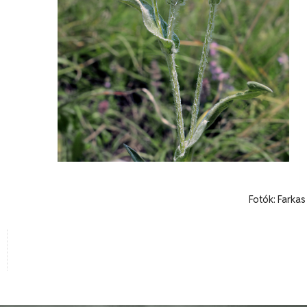
Fotók: Farka