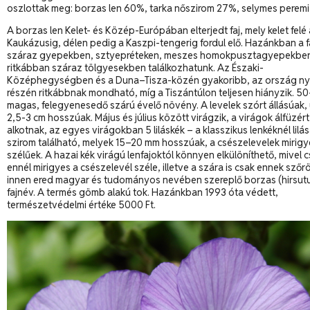
oszlottak meg: borzas len 60%, tarka nőszirom 27%, selymes peremi
A borzas len Kelet- és Közép-Európában elterjedt faj, mely kelet felé 
Kaukázusig, délen pedig a Kaszpi-tengerig fordul elő. Hazánkban a fa
száraz gyepekben, sztyepréteken, meszes homokpusztagyepekbe
ritkábban száraz tölgyesekben találkozhatunk. Az Északi-
Középhegységben és a Duna–Tisza-közén gyakoribb, az ország ny
részén ritkábbnak mondható, míg a Tiszántúlon teljesen hiányzik. 5
magas, felegyenesedő szárú évelő növény. A levelek szórt állásúak, 
2,5-3 cm hosszúak. Május és július között virágzik, a virágok álfüzért
alkotnak, az egyes virágokban 5 liláskék – a klasszikus lenkéknél lilá
szirom található, melyek 15–20 mm hosszúak, a csészelevelek mirigy
szélűek. A hazai kék virágú lenfajoktól könnyen elkülöníthető, mivel 
ennél mirigyes a csészelevél széle, illetve a szára is csak ennek szőr
innen ered magyar és tudományos nevében szereplő borzas (hirsut
fajnév. A termés gömb alakú tok. Hazánkban 1993 óta védett,
természetvédelmi értéke 5000 Ft.