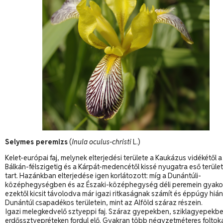
Selymes peremizs
(
Inula oculus-christi
L.)
Kelet-európai faj, melynek elterjedési területe a Kaukázus vidékétől a
Bálkán-félszigetig és a Kárpát-medencétől kissé nyugatra eső terüle
tart. Hazánkban elterjedése igen korlátozott: míg a Dunántúli-
középhegységben és az Északi-középhegység déli peremein gyakor
ezektől kicsit távolodva már igazi ritkaságnak számít és éppúgy hián
Dunántúl csapadékos területein, mint az Alföld száraz részein.
Igazi melegkedvelő sztyeppi faj. Száraz gyepekben, sziklagyepekbe
erdőssztyepréteken fordul elő. Gyakran több négyzetméteres foltoka