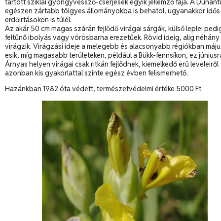
tartott sziklai gyöngyvessző-cserjések egyik jellemző faja. A Dunánt
egészen zártabb tölgyes állományokba is behatol, ugyanakkor idős
erdőirtásokon is túlél.
Az akár 50 cm magas szárán fejlődő virágai sárgák, külső leplei pedi
feltűnő ibolyás vagy vörösbarna erezetűek. Rövid ideig, alig néhány
virágzik. Virágzási ideje a melegebb és alacsonyabb régiókban máju
esik, míg magasabb területeken, például a Bükk-fennsíkon, ez júniusr
Árnyas helyen virágai csak ritkán fejlődnek, kiemelkedő erű leveleiről
azonban kis gyakorlattal szinte egész évben felismerhető.
Hazánkban 1982 óta védett, természetvédelmi értéke 5000 Ft.