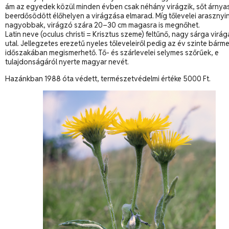
ám az egyedek közül minden évben csak néhány virágzik, sőt árnya
beerdősödött élőhelyen a virágzása elmarad. Míg tőlevelei arasznyin
nagyobbak, virágzó szára 20–30 cm magasra is megnőhet.
Latin neve (oculus christi = Krisztus szeme) feltűnő, nagy sárga virág
utal. Jellegzetes erezetű nyeles tőleveleiről pedig az év szinte bárme
időszakában megismerhető. Tő- és szárlevelei selymes szőrűek, e
tulajdonságáról nyerte magyar nevét.
Hazánkban 1988 óta védett, természetvédelmi értéke 5000 Ft.