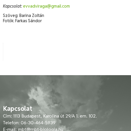
Kapcsolat:
evvadviraga@gmail.com
Szöveg: Barina Zoltán
Fotók: Farkas Sándor
Kapcsolat
Cím: 1113 Budapest, Karolina út 29/A 1. em. 102.
Telefon: 06-30-464-5939
E-mail:
mbt@mbt-biologia.hu