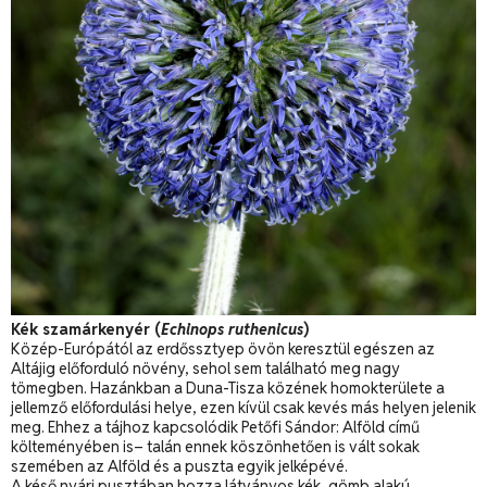
Kék szamárkenyér (
Echinops ruthenicus
)
Közép-Európától az erdőssztyep övön keresztül egészen az
Altájig előforduló növény, sehol sem található meg nagy
tömegben. Hazánkban a Duna-Tisza közének homokterülete a
jellemző előfordulási helye, ezen kívül csak kevés más helyen jelenik
meg. Ehhez a tájhoz kapcsolódik Petőfi Sándor: Alföld című
költeményében is– talán ennek köszönhetően is vált sokak
szemében az Alföld és a puszta egyik jelképévé.
A késő nyári pusztában hozza látványos kék, gömb alakú