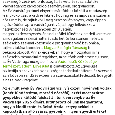
ezek megőrzésének fontosságát, és vett részt az adott Év
Vadvirágához kapcsolódó eseményeken, programokon.
Az Év Vadvirága címet elnyerte már többek között a csodaszép
leánykökörcsin, a kedves kikeleti hóvirág és az impozáns szibériai
nőszirom is, de rajtuk kívül még számos látványos, vagy éppen
rejtőzködően apró vadvirágunk várja, hogy felfedezze a
nagyközönség. A hazánkban 2010 végén,
magánkezdeményezésként indult ötlet túlnőtt az eredeti kereteken:
a mozgalom szakmai hátterét adó hétfős kuratórium mellett a
szélesebb szakmai közönség e programba való bevonása,
tájékoztatása kapcsán a
Magyar Biológiai Társaság
is
bekapcsolódott. Annak érdekében, hogy a mozgalom minél
szélesebb társadalmi rétegekhez, minél több emberhez eljusson,
az Év Vadvirága mozgalomhoz a
Vadonlesők Közössége
Természetvédelmi Egyesület
is csatlakozott. Az Egyesület
biztosítja a szavazáshoz szükséges technikai hátteret, és szervezi
az elkövetkezendő években is a szavazásokat.Fedezzük fel együtt
a hazai vadvirágokat!
A
z elmúlt évek Év Vadvirágai vízi, vízközeli növények voltak
(fehér tündérrózsa, mocsári nőszőfű), ezért most száraz
gyepekhez kötődő fajokat állítunk versenybe az Év
Vadvirága 2026 címért. Kitüntetett célunk megmutatni,
hogy a Mediterrán és Belső-Ázsiai sztyeppekkel is
kapcsolatban álló száraz gyepeink milyen egyedi értéket