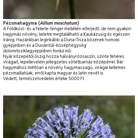
Pézsmahagyma (
Allium moschatum
)
A Földközi- és a Fekete-tenger mellékén elterjedt, de nem gyakori
hagymás növény, keletre megtalálható a Kaukázusig és egészen
Iránig. Hazánkban leginkább a Duna-Tisza közének homoki
gyepjeiben és a Dunántúli-középhegység
dolomitsziklagyepjeiben fordul elő.
Nyár közepétől őszig hozza halványrózsaszín, szinte fehéres
virágait, lepellevelein jellegzetes sötétbarnás középérrel. Bár
hagymához méltóan a növény hagymaszagú, virágai kellemes
pézsmaillatúak, erről kapta magyar és latin nevét is.
Védett, természetvédelmi értéke 5000 Ft