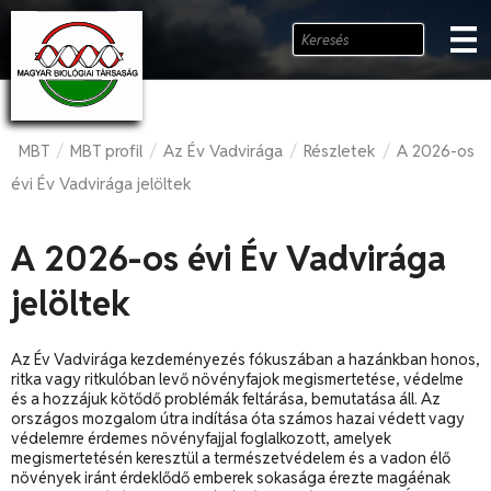
MBT
MBT profil
Az Év Vadvirága
Részletek
A 2026-os
/
/
/
/
évi Év Vadvirága jelöltek
A 2026-os évi Év Vadvirága
jelöltek
Az Év Vadvirága kezdeményezés fókuszában a hazánkban honos,
ritka vagy ritkulóban levő növényfajok megismertetése, védelme
és a hozzájuk kötődő problémák feltárása, bemutatása áll. Az
országos mozgalom útra indítása óta számos hazai védett vagy
védelemre érdemes növényfajjal foglalkozott, amelyek
megismertetésén keresztül a természetvédelem és a vadon élő
növények iránt érdeklődő emberek sokasága érezte magáénak