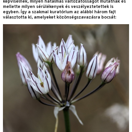
képviselnek, milyen hatalmas változatosságot mutatnak és
mellette milyen sérülékenyek és veszélyeztetettek is
egyben. Így a szakmai kuratórium az alábbi három fajt
választotta ki, amelyeket közönségszavazásra bocsát: