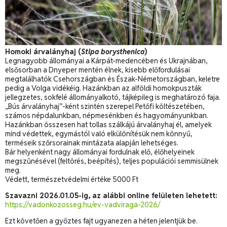
Homoki árvalányhaj (
Stipa borysthenica
)
Legnagyobb állományai a Kárpát-medencében és Ukrajnában,
elsősorban a Dnyeper mentén élnek, kisebb előfordulásai
megtalálhatók Csehországban és Észak-Németországban, keletre
pedig a Volga vidékéig. Hazánkban az alföldi homokpuszták
jellegzetes, sokfelé állományalkotó, tájképileg is meghatározó faja.
„Bús árvalányhaj”-ként szintén szerepel Petőfi költészetében,
számos népdalunkban, népmesénkben és hagyományunkban.
Hazánkban összesen hat tollas szálkájú árvalányhaj él, amelyek
mind védettek, egymástól való elkülönítésük nem könnyű,
terméseik szőrsorainak mintázata alapján lehetséges.
Bár helyenként nagy állományai fordulnak elő, élőhelyeinek
megszűnésével (feltörés, beépítés), teljes populációi semmisülnek
meg.
Védett, természetvédelmi értéke 5000 Ft
Szavazni 2026.01.05-ig, az alábbi online felületen lehetett:
https://vadonkozosseg.hu/ev-vadviraga-2026/
Ezt követően a győztes fajt ugyanezen a héten jelentjük be.