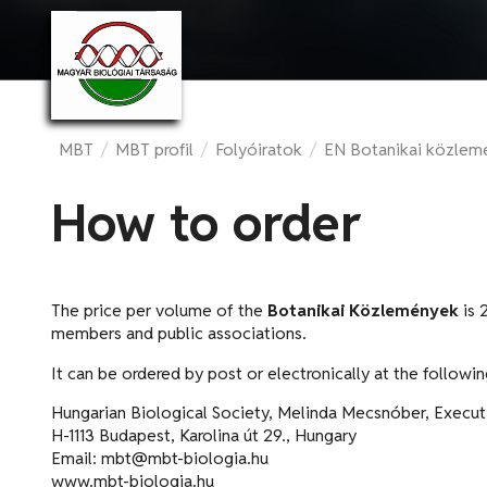
MBT
/
MBT profil
/
Folyóiratok
/
EN Botanikai közlem
How to order
The price per volume of the
Botanikai Közlemények
is 
members and public associations.
It can be ordered by post or electronically at the followi
Hungarian Biological Society, Melinda Mecsnóber, Executi
H-1113 Budapest, Karolina út 29., Hungary
Email: mbt@mbt-biologia.hu
www.mbt-biologia.hu