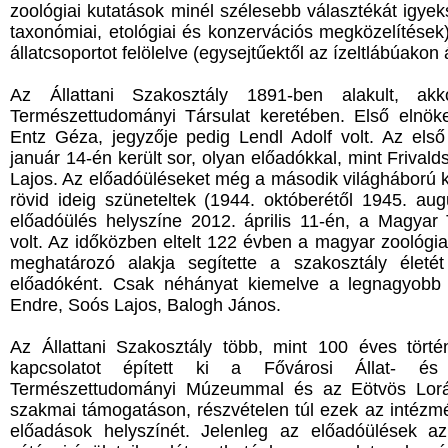
zoológiai kutatások minél szélesebb választékát igyeks
taxonómiai, etológiai és konzervációs megközelítések)
állatcsoportot felölelve (egysejtűektől az ízeltlábúakon
Az Állattani Szakosztály 1891-ben alakult, a
Természettudományi Társulat keretében. Első elnöke
Entz Géza, jegyzője pedig Lendl Adolf volt. Az első
január 14-én került sor, olyan előadókkal, mint Frival
Lajos. Az előadóüléseket még a második világháború k
rövid ideig szüneteltek (1944. októberétől 1945. aug
előadóülés helyszíne 2012. április 11-én, a Magy
volt. Az időközben eltelt 122 évben a magyar zoológi
meghatározó alakja segítette a szakosztály életé
előadóként. Csak néhányat kiemelve a legnagyobb 
Endre, Soós Lajos, Balogh János.
Az Állattani Szakosztály több, mint 100 éves tört
kapcsolatot épített ki a Fővárosi Állat- és
Természettudományi Múzeummal és az Eötvös Lor
szakmai támogatáson, részvételen túl ezek az intézmén
előadások helyszínét. Jelenleg az előadóülések