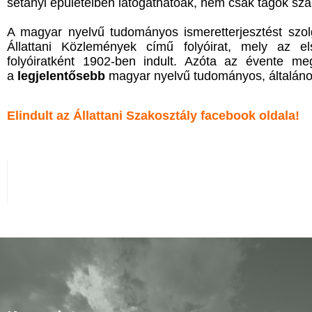
sétányi épületeiben látogathatóak, nem csak tagok sz
A magyar nyelvű tudományos ismeretterjesztést szol
Állattani Közlemények című folyóirat, mely az e
folyóiratként 1902-ben indult. Azóta az évente m
a
legjelentősebb
magyar nyelvű tudományos, általános
Elindult az Állattani Szakosztály facebook oldala!