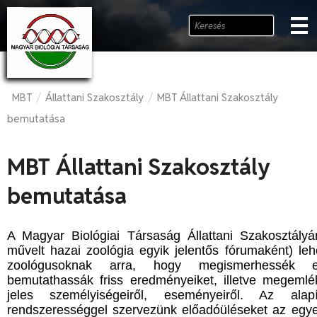
MBT
Állattani Szakosztály
MBT Állattani Szakosztály
/
/
bemutatása
MBT Állattani Szakosztály
bemutatása
A Magyar Biológiai Társaság Állattani Szakosztály
művelt hazai zoológia egyik jelentős fórumaként) leh
zoológusoknak arra, hogy megismerhessék egy
bemutathassák friss eredményeiket, illetve megeml
jeles személyiségeiről, eseményeiről. Az ala
rendszerességgel szervezünk előadóüléseket az egye